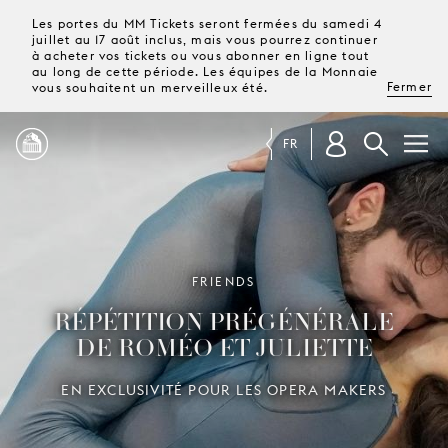
Les portes du MM Tickets seront fermées du samedi 4
juillet au 17 août inclus, mais vous pourrez continuer
à acheter vos tickets ou vous abonner en ligne tout
au long de cette période. Les équipes de la Monnaie
Fermer
vous souhaitent un merveilleux été.
FR
PROGRAMME
MAGAZINE
FRIENDS
RÉPÉTITION PRÉGÉNÉRALE
TICKETS &
DE ROMÉO ET JULIETTE
ABONNEMENTS
EN EXCLUSIVITÉ POUR LES OPERA MAKERS
VOTRE
VISITE