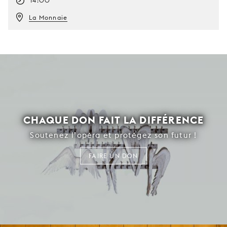
14:00
La Monnaie
CHAQUE DON FAIT LA DIFFÉRENCE
Soutenez l’opéra et protégez son futur !
FAIRE UN DON