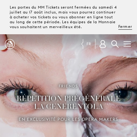
Les portes du MM Tickets seront fermées du samedi 4
juillet au 17 août inclus, mais vous pourrez continuer
à acheter vos tickets ou vous abonner en ligne tout
au long de cette période. Les équipes de la Monnaie
Fermer
vous souhaitent un merveilleux été.
FR
PROGRAMME
MAGAZINE
FRIENDS
RÉPÉTITION PRÉGÉNÉRALE
TICKETS &
LA CENERENTOLA
ABONNEMENTS
EN EXCLUSIVITÉ POUR LES OPERA MAKERS
VOTRE
VISITE