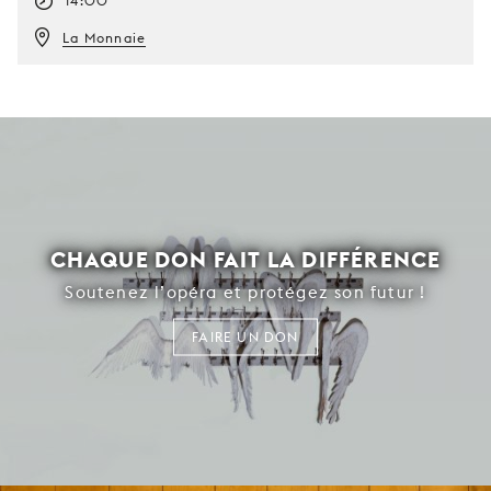
14:00
La Monnaie
CHAQUE DON FAIT LA DIFFÉRENCE
Soutenez l’opéra et protégez son futur !
FAIRE UN DON