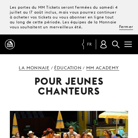
Les portes du MM Tickets seront fermées du samedi 4
juillet au 17 août inclus, mais vous pourrez continuer
à acheter vos tickets ou vous abonner en ligne tout
au long de cette période. Les équipes de la Monnaie
Fermer
vous souhaitent un merveilleux été.
FR
PROGRAMME
LA MONNAIE
ÉDUCATION
MM ACADEMY
/
/
POUR JEUNES
MAGAZINE
CHANTEURS
TICKETS &
ABONNEMENTS
VOTRE
VISITE