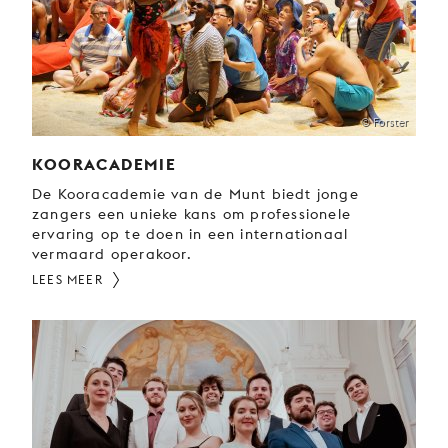
JONG
PUBLIEK
DE
MUNT
© Forster
STEUN
ONS
KOORACADEMIE
De Kooracademie van de Munt biedt jonge
zangers een unieke kans om professionele
ervaring op te doen in een internationaal
vermaard operakoor.
LEES MEER