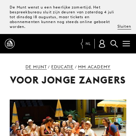
De Munt wenst u een heerlijke zomertijd. Het
bespreekbureau sluit zijn deuren van zaterdag 4 juli
tot dinsdag 18 augustus, maar tickets en
abonnementen kunnen nog steeds online geboekt
Sluiten
worden.
NL
PROGRAMMA
DE MUNT
EDUCATIE
MM ACADEMY
/
/
VOOR JONGE ZANGERS
MAGAZINE
TICKETS &
ABONNEMENTEN
UW
BEZOEK