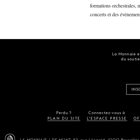
formations orchestrales, 
concerts et des événemen
La Monnaie es
du soutie
INS
Perdu ?
Connectez-vous à
PLAN DU SITE
L’ESPACE PRESSE
OF
LA MONNAIE / DE MUNT,
23, rue Léopold,
1000 Bruxelles