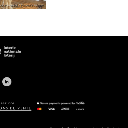
pace muséal / Museale ruimte
isez nos
ONS DE VENTE