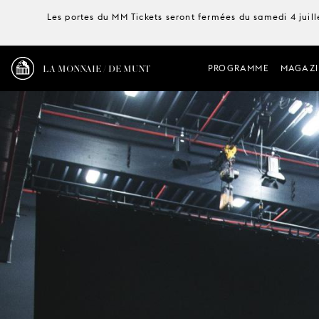
Les portes du MM Tickets seront fermées du samedi 4 juille
LA MONNAIE / DE MUNT
PROGRAMME
MAGAZI