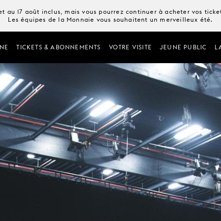
t au 17 août inclus, mais vous pourrez continuer à acheter vos tick
Les équipes de la Monnaie vous souhaitent un merveilleux été.
NE
TICKETS & ABONNEMENTS
VOTRE VISITE
JEUNE PUBLIC
L