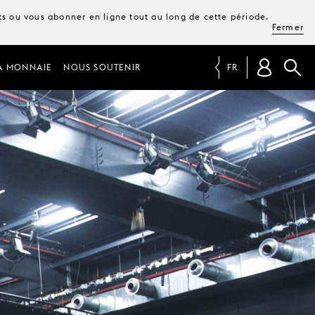
ets ou vous abonner en ligne tout au long de cette période.
Fermer
A MONNAIE
NOUS SOUTENIR
FR