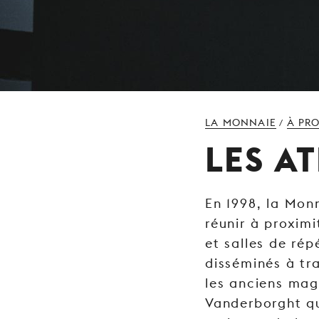
LA MONNAIE
À PR
/
LES A
En 1998, la Mon
réunir à proximi
et salles de rép
disséminés à tr
les anciens mag
Vanderborght qu