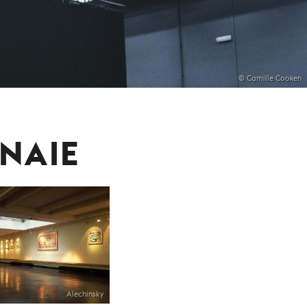
© Camille Cooken
NNAIE
Alechinsky