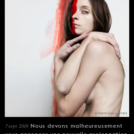
JEUNE
PUBLIC
LA
MONNAIE
NOUS
SOUTENIR
© Pierre Debusschere
7 sept 2016
Nous devons malheureusement