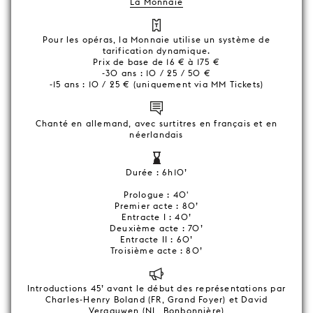
La Monnaie
Pour les opéras, la Monnaie utilise un système de
tarification dynamique.
Prix de base de 16 € à 175 €
-30 ans : 10 / 25 / 50 €
-15 ans : 10 / 25 € (uniquement via MM Tickets)
Chanté en allemand, avec surtitres en français et en
néerlandais
Durée : 6h10’
Prologue : 40'
Premier acte : 80’
Entracte I : 40’
Deuxième acte : 70’
Entracte II : 60’
Troisième acte : 80’
Introductions 45’ avant le début des représentations par
Charles-Henry Boland (FR, Grand Foyer) et David
Vergauwen (NL, Bonbonnière)