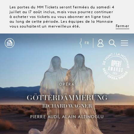
Les portes du MM Tickets seront fermées du samedi 4
juillet au 17 août inclus, mais vous pourrez continuer
à acheter vos tickets ou vous abonner en ligne tout
au long de cette période. Les équipes de la Monnaie
Fermer
vous souhaitent un merveilleux été.
FR
PROGRAMME
MAGAZINE
OPER! AWARDS 2025
OPÉRA
GÖTTER­DÄMMERUNG
TICKETS &
RICHARD WAGNER
ABONNEMENTS
PIERRE AUDI, ALAIN ALTINOGLU
VOTRE
VISITE