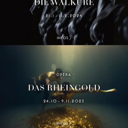
DIE WALKÜRE
21.1
11.2.2024
–
INFOS
OPÉRA
DAS RHEINGOLD
24.10
9.11.2023
–
INFOS