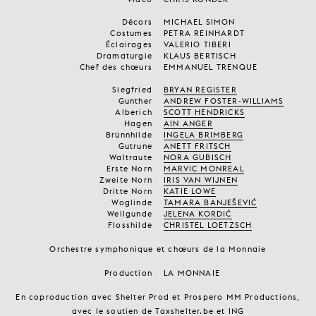
Décors
MICHAEL SIMON
Costumes
PETRA REINHARDT
Éclairages
VALERIO TIBERI
Dramaturgie
KLAUS BERTISCH
Chef des chœurs
EMMANUEL TRENQUE
Siegfried
BRYAN REGISTER
Gunther
ANDREW FOSTER-WILLIAMS
Alberich
SCOTT HENDRICKS
Hagen
AIN ANGER
Brünnhilde
INGELA BRIMBERG
Gutrune
ANETT FRITSCH
Waltraute
NORA GUBISCH
Erste Norn
MARVIC MONREAL
Zweite Norn
IRIS VAN WIJNEN
Dritte Norn
KATIE LOWE
Woglinde
TAMARA BANJEŠEVIĆ
Wellgunde
JELENA KORDIĆ
Flosshilde
CHRISTEL LOETZSCH
Orchestre symphonique et chœurs de la Monnaie
Production
LA MONNAIE
En coproduction avec Shelter Prod et Prospero MM Productions,
avec le soutien de Taxshelter.be et ING