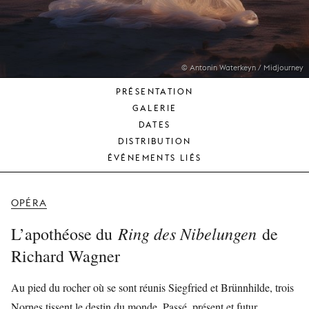
JEUNE
PUBLIC
LA
MONNAIE
© Antonin Waterkeyn / Midjourney
PRÉSENTATION
NOUS
GALERIE
SOUTENIR
DATES
DISTRIBUTION
ÉVÉNEMENTS LIÉS
OPÉRA
Ring des Nibelungen
L’apothéose du
de
Richard Wagner
Au pied du rocher où se sont réunis Siegfried et Brünnhilde, trois
Nornes tissent le destin du monde. Passé, présent et futur