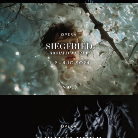
OPÉRA
SIEGFRIED
RICHARD WAGNER
11.9
4.10.2024
–
INFOS
OPÉRA