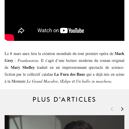
JEUNE
PUBLIC
LA
MONNAIE
NOUS
SOUTENIR
Mark
Le 8 mars aura lieu la création mondiale du tout premier opéra de
Grey
:
Frankenstein
. Il s’agit d’une lecture moderne du roman original
Mary Shelley
de
traduit en un impressionnant spectacle de science-
La Fura des Baus
fiction par le collectif catalan
qui a déjà mis en scène
à la Monnaie
Le Grand Macabre
,
Œdipe
et
Un ballo in maschera
.
PLUS D’ARTICLES
<
>