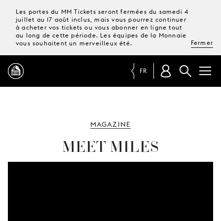
Les portes du MM Tickets seront fermées du samedi 4
juillet au 17 août inclus, mais vous pourrez continuer
à acheter vos tickets ou vous abonner en ligne tout
au long de cette période. Les équipes de la Monnaie
Fermer
vous souhaitent un merveilleux été.
FR
PROGRAMME
MAGAZINE
MAGAZINE
MEET MILES
TICKETS &
ABONNEMENTS
VOTRE
VISITE