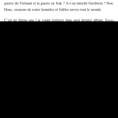
guerre du Vietnam et la guerre en Irak ? A-t-on interdit Gershwin ? Non.
Donc, essayons de rester honnêtes et fidèles envers tout le monde.
C’est un thème que j’ai voulu explorer dans mon dernier album,
Songs
for Maya
, un recueil de berceuses du monde entier dédié à ma fille. Je
voulais montrer que toutes les mères du monde chantent les mêmes mots,
que ce soit en russe, ukrainien, azéri, arménien, hébreux ou en arabe…
Tout ce qu’elles désirent pour leurs enfants c’est la paix, le bonheur et la
santé. Nous prions toutes au quotidien pour que ce conflit prenne fin au
plus vite.
La musique slave aborde des thèmes et des émotions universels –
mais pensez-vous qu’il y ait une sensibilité plus particulière chez
Dvořák, Tchaïkovski et Rachmaninov ?
Bonne question. Je pense que c’est la mélodie qui les distingue. Ces
mélodies slaves, souvent un peu plus longues et très nostalgiques, sont
tout à fait uniques. Je n’ai jamais ressenti quelque chose de similaire en
chantant du Rossini, du Bellini ou du Donizetti, et ce sont pourtant des
compositeurs que je connais bien. Les mélodies slaves sont simplement