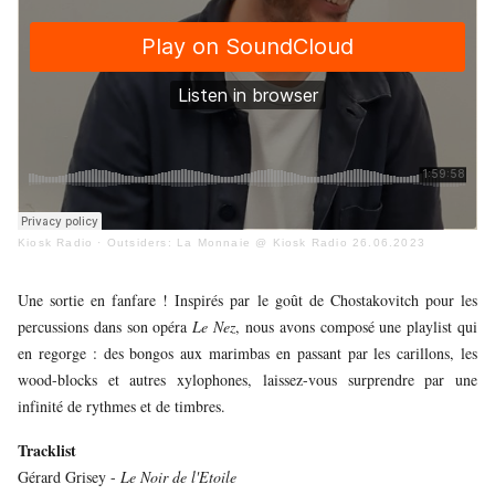
JEUNE
PUBLIC
LA
MONNAIE
NOUS
SOUTENIR
Kiosk Radio
·
Outsiders: La Monnaie @ Kiosk Radio 26.06.2023
Une sortie en fanfare ! Inspirés par le goût de Chostakovitch pour les
percussions dans son opéra
Le Nez
, nous avons composé une playlist qui
en regorge : des bongos aux marimbas en passant par les carillons, les
wood-blocks et autres xylophones, laissez-vous surprendre par une
infinité de rythmes et de timbres.
Tracklist
Gérard Grisey -
Le Noir de l'Etoile