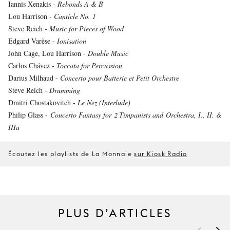
Iannis Xenakis -
Rebonds A & B
Lou Harrison -
Canticle No. 1
Steve Reich -
Music for Pieces of Wood
Edgard Varèse -
Ionisation
John Cage, Lou Harrison -
Double Music
Carlos Chávez -
Toccata for Percussion
Darius Milhaud -
Concerto pour Batterie et Petit Orchestre
Steve Reich -
Drumming
Dmitri Chostakovitch -
Le Nez (Interlude)
Philip Glass -
Concerto Fantasy for 2 Timpanists and Orchestra, I., II. &
IIIa
Écoutez les playlists de La Monnaie
sur Kiosk Radio
PLUS D’ARTICLES
<
>