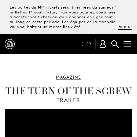
Les portes du MM Tickets seront fermées du samedi 4
juillet au 17 août inclus, mais vous pourrez continuer
à acheter vos tickets ou vous abonner en ligne tout
au long de cette période. Les équipes de la Monnaie
Fermer
vous souhaitent un merveilleux été.
FR
PROGRAMME
MAGAZINE
MAGAZINE
THE TURN OF THE SCREW
TRAILER
TICKETS &
ABONNEMENTS
VOTRE
VISITE