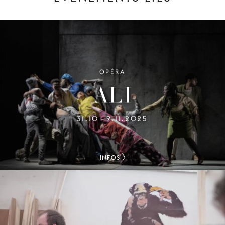
OPÉRA
ALI
31.10
9.11.2025
–
INFOS