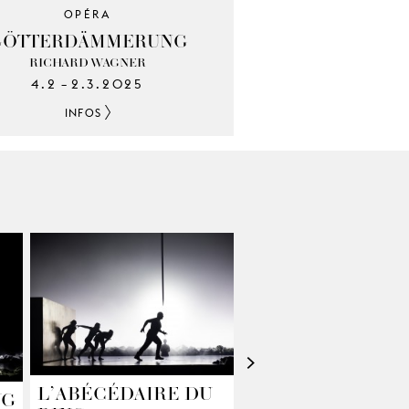
OPÉRA
GÖTTER­DÄMMERUNG
RICHARD WAGNER
4.2
2.3.2025
–
INFOS
>
L’ABÉCÉDAIRE DU
NG