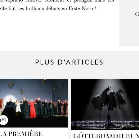
lle fait ses brillants débuts en Erste Norn !
PLUS D’ARTICLES
LA PREMIÈRE
GÖTTERDÄMMERU