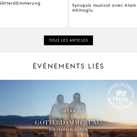
Götterdämmerung
Synopsis musical avec Alain
Altinoglu
TOUS LES ARTICLES
ÉVÉNEMENTS LIÉS
OPÉRA
OPER! AWARDS 2025
GÖTTER­DÄMMERUNG
RICHARD WAGNER