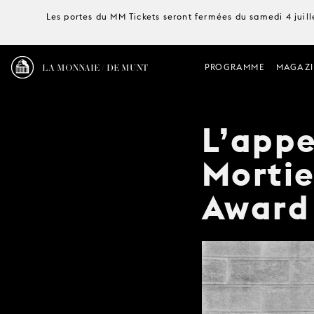
Les portes du MM Tickets seront fermées du samedi 4 juille
LA MONNAIE / DE MUNT
PROGRAMME
MAGAZI
L’appe
Mortie
Award 