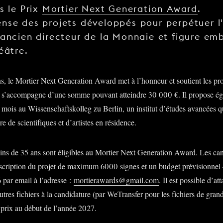
s le Prix
Mortier Next Generation Award
.
nse des projets développés pour perpétuer l
 ancien directeur de la Monnaie et figure e
éâtre.
s, le Mortier Next Generation Award met à l’honneur et soutient les proj
ix s’accompagne d’une somme pouvant atteindre 30 000 €. Il propose é
s mois au Wissenschaftskolleg zu Berlin, un institut d’études avancées 
re de scientifiques et d’artistes en résidence.
moins de 35 ans sont éligibles au Mortier Next Generation Award. Les c
cription du projet de maximum 6000 signes et un budget prévisionnel 
 par email à l’adresse :
mortierawards@gmail.com
. Il est possible d’a
utres fichiers à la candidature (par WeTransfer pour les fichiers de grand
 prix au début de l’année 2027.