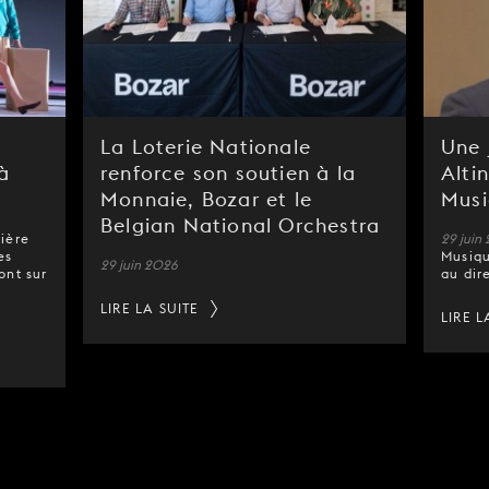
La Loterie Nationale
Une 
à
renforce son soutien à la
Alti
Monnaie, Bozar et le
Mus
Belgian National Orchestra
mière
29 juin
les
Musiqu
29 juin 2026
ont sur
au dir
LIRE LA SUITE
LIRE L