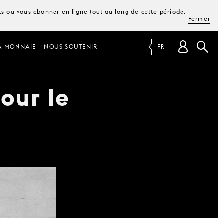
ets ou vous abonner en ligne tout au long de cette période.
Fermer
A MONNAIE
NOUS SOUTENIR
FR
our le
n