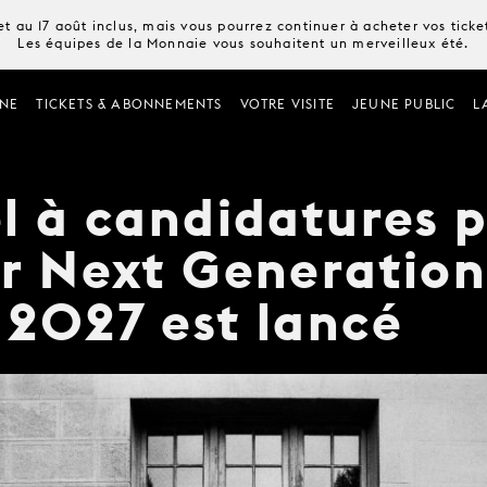
t au 17 août inclus, mais vous pourrez continuer à acheter vos tick
Les équipes de la Monnaie vous souhaitent un merveilleux été.
NE
TICKETS & ABONNEMENTS
VOTRE VISITE
JEUNE PUBLIC
L
l à candidatures p
r Next Generatio
2027 est lancé