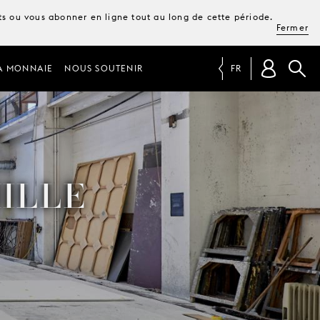
ets ou vous abonner en ligne tout au long de cette période.
Fermer
A MONNAIE
NOUS SOUTENIR
FR
MILLE