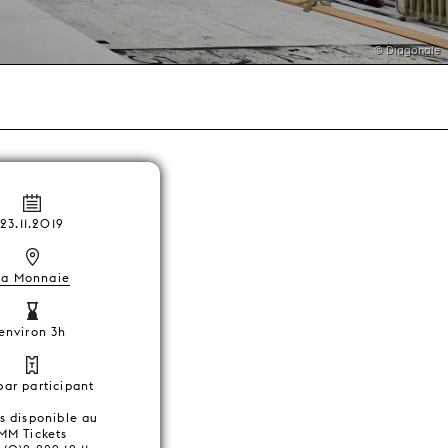
© Diagonale
23.11.2019
La Monnaie
environ 3h
par participant
ts disponible au
MM Tickets