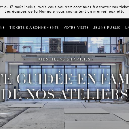
t au 17 août inclus, mais vous pourrez continuer à acheter vos tick
Les équipes de la Monnaie vous souhaitent un merveilleux été.
NE
TICKETS & ABONNEMENTS
VOTRE VISITE
JEUNE PUBLIC
L
KIDS, TEENS & FAMILIES
TE GUIDÉE EN FA
DE NOS ATELIERS