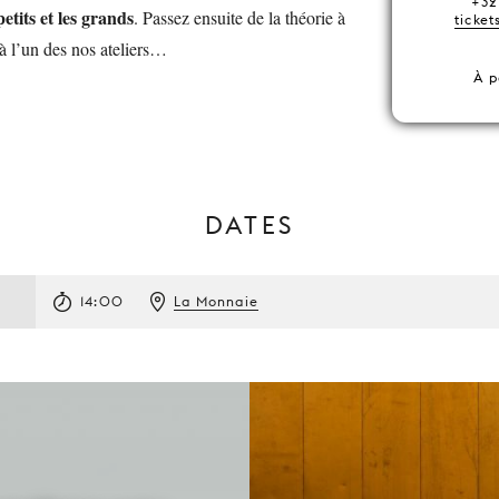
+32
petits et les grands
. Passez ensuite de la théorie à
ticke
 à l’un des nos ateliers…
À p
DATES
14:00
La Monnaie