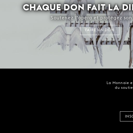
CHAQUE DON FAIT LA D
Soutenez l’opéra et protégez son 
FAIRE UN DON
La Monnaie es
du soutie
INS