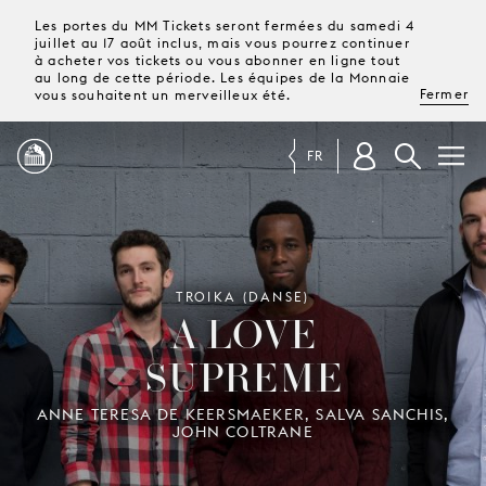
Les portes du MM Tickets seront fermées du samedi 4
juillet au 17 août inclus, mais vous pourrez continuer
à acheter vos tickets ou vous abonner en ligne tout
au long de cette période. Les équipes de la Monnaie
Fermer
vous souhaitent un merveilleux été.
FR
PROGRAMME
MAGAZINE
TROIKA (DANSE)
A LOVE
SUPREME
TICKETS &
ABONNEMENTS
ANNE TERESA DE KEERSMAEKER, SALVA SANCHIS,
JOHN COLTRANE
VOTRE
VISITE