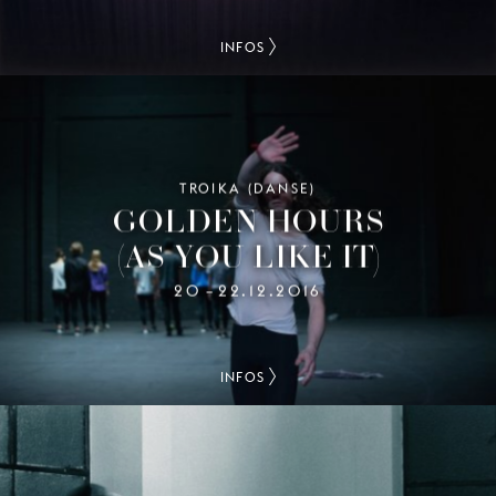
INFOS
TROIKA (DANSE)
GOLDEN HOURS
(AS YOU LIKE IT)
20
22.12.2016
–
INFOS