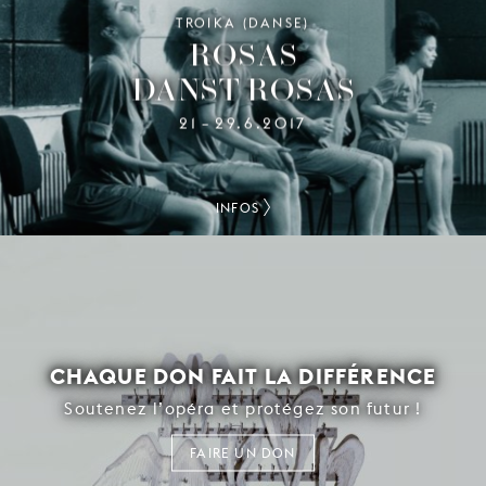
TROIKA (DANSE)
ROSAS
DANST ROSAS
21
29.6.2017
–
INFOS
CHAQUE DON FAIT LA DIFFÉRENCE
Soutenez l’opéra et protégez son futur !
FAIRE UN DON