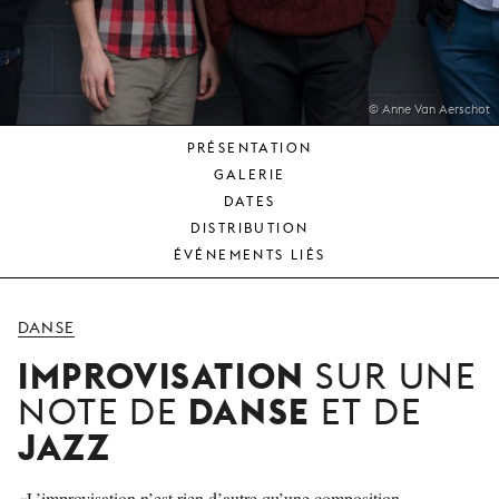
JEUNE
PUBLIC
LA
MONNAIE
© Anne Van Aerschot
PRÉSENTATION
NOUS
GALERIE
SOUTENIR
DATES
DISTRIBUTION
ÉVÉNEMENTS LIÉS
DANSE
IMPROVISATION
SUR UNE
DANSE
NOTE DE
ET DE
JAZZ
«L’improvisation n’est rien d’autre qu’une composition