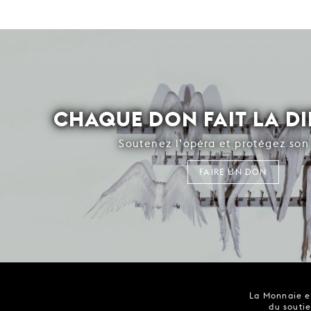
CHAQUE DON FAIT LA D
Soutenez l’opéra et protégez son 
FAIRE UN DON
La Monnaie es
du soutie