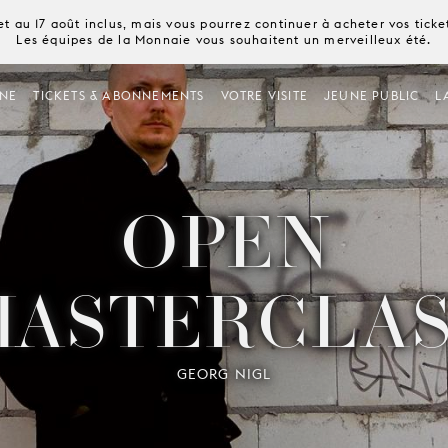
t au 17 août inclus, mais vous pourrez continuer à acheter vos tick
Les équipes de la Monnaie vous souhaitent un merveilleux été.
NE
TICKETS & ABONNEMENTS
VOTRE VISITE
JEUNE PUBLIC
L
OPEN
MASTERCLAS
GEORG NIGL