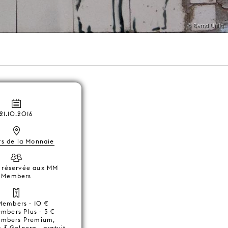
© Bernd Uhlig
21.10.2016
rs de la Monnaie
é réservée aux MM
Members
embers - 10 €
bers Plus - 5 €
mbers Premium,
& Go!pera - gratuit