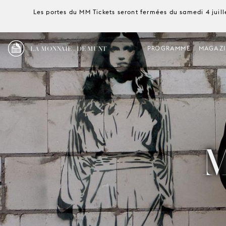
Les portes du MM Tickets seront fermées du samedi 4 juille
LA MONNAIE / DE MUNT
PROGRAMME
MAGAZI