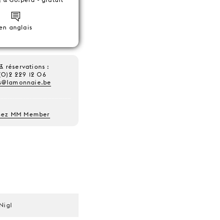
en anglais
 & réservations :
(0)2 229 12 06
s@lamonnaie.be
nez MM Member
Nigl