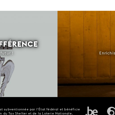
IFFÉRENCE
futur !
Enrichi
t subventionnée par l'État fédéral et bénéficie
n du Tax Shelter et de la Loterie Nationale.