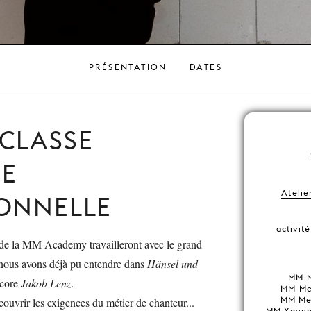
PRÉSENTATION
DATES
CLASSE
UE
Atelie
IONNELLE
activit
s de la MM Academy travailleront avec le grand
nous avons déjà pu entendre dans
Hänsel und
MM M
core
Jakob Lenz
.
MM Mem
MM Me
ouvrir les exigences du métier de chanteur...
MM Young 