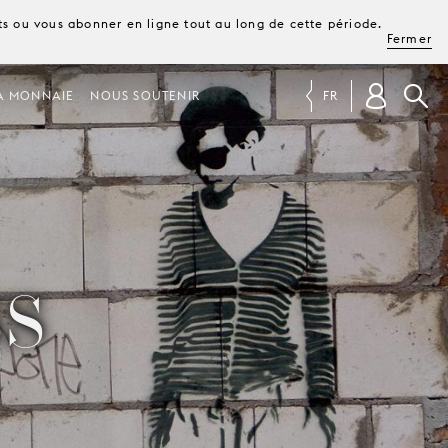
ets ou vous abonner en ligne tout au long de cette période.
Fermer
A MONNAIE
NOUS SOUTENIR
FR
S