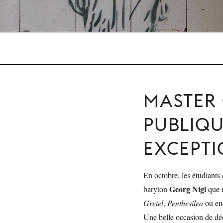
MASTER 
PUBLIQ
EXCEPT
En octobre, les étudiant
Georg Nigl
baryton
que 
Gretel
,
Penthesilea
ou en
Une belle occasion de déc