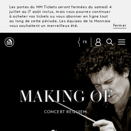
Les portes du MM Tickets seront fermées du samedi 4
juillet au 17 août inclus, mais vous pourrez continuer
à acheter vos tickets ou vous abonner en ligne tout
au long de cette période. Les équipes de la Monnaie
Fermer
vous souhaitent un merveilleux été.
FR
PROGRAMME
MAGAZINE
MAKING OF
TICKETS &
ABONNEMENTS
CONCERT REQUIEM
VOTRE
VISITE