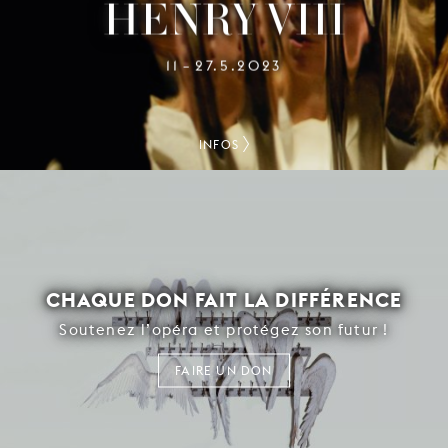
HENRY VIII
11
27.5.2023
–
INFOS
CHAQUE DON FAIT LA DIFFÉRENCE
Soutenez l’opéra et protégez son futur !
FAIRE UN DON