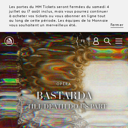
Les portes du MM Tickets seront fermées du samedi 4
juillet au 17 août inclus, mais vous pourrez continuer
à acheter vos tickets ou vous abonner en ligne tout
au long de cette période. Les équipes de la Monnaie
Fermer
vous souhaitent un merveilleux été.
FR
PROGRAMME
MAGAZINE
OPÉRA
BASTARDA
TICKETS &
ABONNEMENTS
... TILL DEATH DO US PART
VOTRE
VISITE