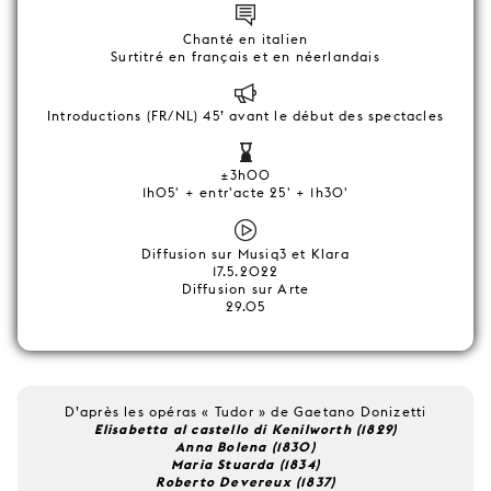
Chanté en italien
Surtitré en français et en néerlandais
Introductions (FR/NL) 45’ avant le début des spectacles
±3h00
1h05' + entr'acte 25' + 1h30'
Diffusion sur Musiq3 et Klara
17.5.2022
Diffusion sur Arte
29.05
D’après les opéras « Tudor » de Gaetano Donizetti
Elisabetta al castello di Kenilworth (1829)
Anna Bolena (1830)
Maria Stuarda (1834)
Roberto Devereux (1837)