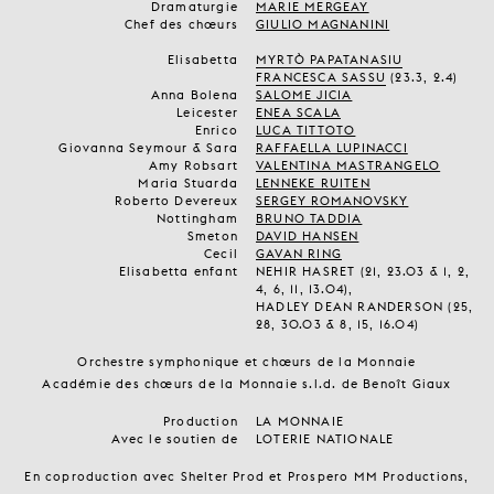
Dramaturgie
MARIE MERGEAY
Chef des chœurs
GIULIO MAGNANINI
Elisabetta
MYRTÒ PAPATANASIU
FRANCESCA SASSU
(23.3, 2.4)
Anna Bolena
SALOME JICIA
Leicester
ENEA SCALA
Enrico
LUCA TITTOTO
Giovanna Seymour & Sara
RAFFAELLA LUPINACCI
Amy Robsart
VALENTINA MASTRANGELO
Maria Stuarda
LENNEKE RUITEN
Roberto Devereux
SERGEY ROMANOVSKY
Nottingham
BRUNO TADDIA
Smeton
DAVID HANSEN
Cecil
GAVAN RING
Elisabetta enfant
NEHIR HASRET (21, 23.03 & 1, 2,
4, 6, 11, 13.04),
HADLEY DEAN RANDERSON (25,
28, 30.03 & 8, 15, 16.04)
Orchestre symphonique et chœurs de la Monnaie
Académie des chœurs de la Monnaie s.l.d. de Benoît Giaux
Production
LA MONNAIE
Avec le soutien de
LOTERIE NATIONALE
En coproduction avec Shelter Prod et Prospero MM Productions,