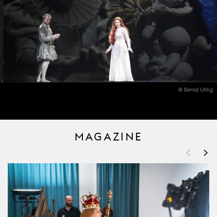
© Bernd Uhlig
MAGAZINE
<
>