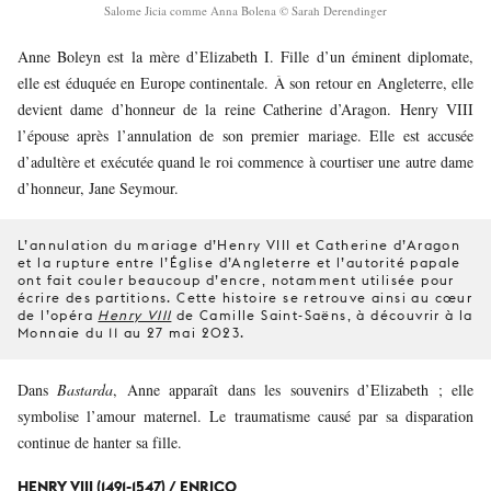
Salome Jicia comme Anna Bolena © Sarah Derendinger
Anne Boleyn est la mère d’Elizabeth I. Fille d’un éminent diplomate,
elle est éduquée en Europe continentale. À son retour en Angleterre, elle
devient dame d’honneur de la reine Catherine d’Aragon. Henry VIII
l’épouse après l’annulation de son premier mariage. Elle est accusée
d’adultère et exécutée quand le roi commence à courtiser une autre dame
d’honneur, Jane Seymour.
L’annulation du mariage d’Henry VIII et Catherine d’Aragon
et la rupture entre l’Église d’Angleterre et l’autorité papale
ont fait couler beaucoup d’encre, notamment utilisée pour
écrire des partitions. Cette histoire se retrouve ainsi au cœur
de l’opéra
Henry VIII
de Camille Saint-Saëns, à découvrir à la
Monnaie du 11 au 27 mai 2023.
Dans
Bastarda
, Anne apparaît dans les souvenirs d’Elizabeth ; elle
symbolise l’amour maternel. Le traumatisme causé par sa disparation
continue de hanter sa fille.
HENRY VIII (1491-1547) / ENRICO