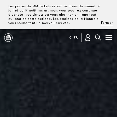
Les portes du MM Tickets seront fermées du samedi 4
juillet au 17 août inclus, mais vous pourrez continuer
à acheter vos tickets ou vous abonner en ligne tout
au long de cette période. Les équipes de la Monnaie
Fermer
vous souhaitent un merveilleux été.
FR
PROGRAMME
MAGAZINE
TICKETS &
ABONNEMENTS
VOTRE
VISITE