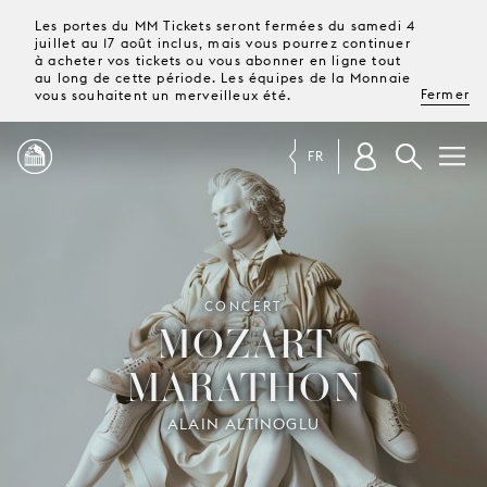
Les portes du MM Tickets seront fermées du samedi 4
juillet au 17 août inclus, mais vous pourrez continuer
à acheter vos tickets ou vous abonner en ligne tout
au long de cette période. Les équipes de la Monnaie
Fermer
vous souhaitent un merveilleux été.
FR
PROGRAMME
MAGAZINE
CONCERT
MOZART
MARATHON
TICKETS &
ABONNEMENTS
ALAIN ALTINOGLU
VOTRE
VISITE