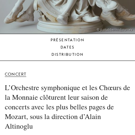
JEUNE
PUBLIC
LA
MONNAIE
© p.stubbe/midjourney
PRÉSENTATION
NOUS
DATES
SOUTENIR
DISTRIBUTION
CONCERT
L’Orchestre symphonique et les Chœurs de
la Monnaie clôturent leur saison de
concerts avec les plus belles pages de
Mozart, sous la direction d’Alain
Altinoglu