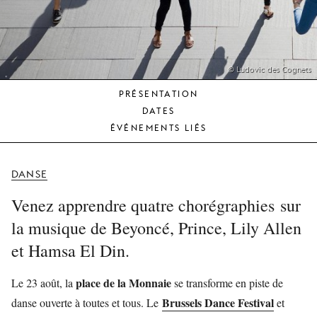
JEUNE
PUBLIC
LA
MONNAIE
© Ludovic des Cognets
PRÉSENTATION
NOUS
DATES
SOUTENIR
ÉVÉNEMENTS LIÉS
DANSE
Venez apprendre quatre chorégraphies sur
la musique de Beyoncé, Prince, Lily Allen
et Hamsa El Din.
place de la Monnaie
Le 23 août, la
se transforme en piste de
Brussels Dance Festival
danse ouverte à toutes et tous. Le
et