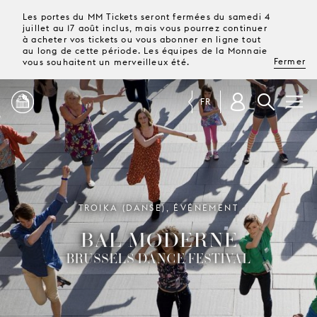
Les portes du MM Tickets seront fermées du samedi 4
juillet au 17 août inclus, mais vous pourrez continuer
à acheter vos tickets ou vous abonner en ligne tout
au long de cette période. Les équipes de la Monnaie
Fermer
vous souhaitent un merveilleux été.
FR
PROGRAMME
MAGAZINE
TROIKA (DANSE), ÉVÉNEMENT
BAL MODERNE
TICKETS &
ABONNEMENTS
BRUSSELS DANCE FESTIVAL
VOTRE
VISITE