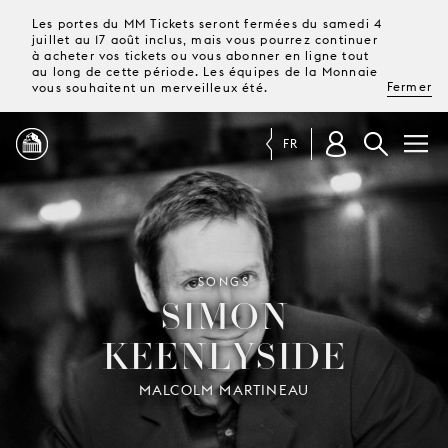
Les portes du MM Tickets seront fermées du samedi 4
juillet au 17 août inclus, mais vous pourrez continuer
à acheter vos tickets ou vous abonner en ligne tout
au long de cette période. Les équipes de la Monnaie
Fermer
vous souhaitent un merveilleux été.
FR
PROGRAMME
MAGAZINE
SONGS
SIMON
KEENLYSIDE
TICKETS &
ABONNEMENTS
MALCOLM MARTINEAU
VOTRE
VISITE