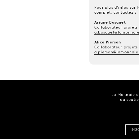
Pour plus d'infos sur
complet, contactez :
Ariane Bosquet
Collaborateur projets
a.bosquet@lamonnaie
Alice Pierson
Collaborateur projets
a.pierson@lamonnaie
La Monnaie es
du soutie
INS