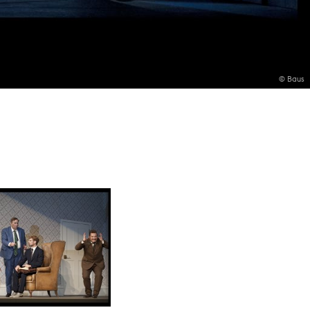
© Baus