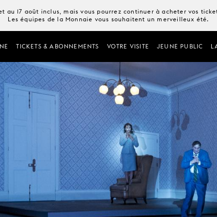
t au 17 août inclus, mais vous pourrez continuer à acheter vos tick
Les équipes de la Monnaie vous souhaitent un merveilleux été.
NE
TICKETS & ABONNEMENTS
VOTRE VISITE
JEUNE PUBLIC
L