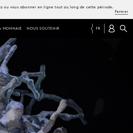
ets ou vous abonner en ligne tout au long de cette période.
Fermer
A MONNAIE
NOUS SOUTENIR
FR