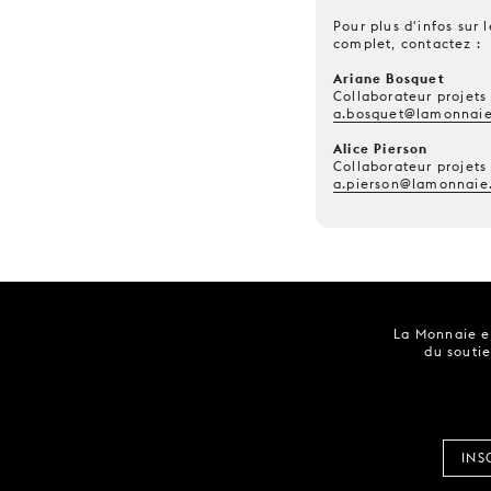
Pour plus d'infos sur
complet, contactez :
Ariane Bosquet
Collaborateur projets
a.bosquet@lamonnaie
Alice Pierson
Collaborateur projets
a.pierson@lamonnaie
La Monnaie es
du soutie
INS