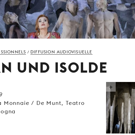
ESSIONNELS
DIFFUSION AUDIOVISUELLE
/
AN UND ISOLDE
9
a Monnaie / De Munt, Teatro
logna