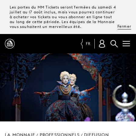
Les portes du MM Tickets seront fermées du samedi 4
juillet au 17 août inclus, mais vous pourrez continuer
à acheter vos tickets ou vous abonner en ligne tout
au long de cette période. Les équipes de la Monnaie
Fermer
vous souhaitent un merveilleux été.
FR
PROGRAMME
MAGAZINE
TICKETS &
ABONNEMENTS
© Baus
VOTRE
VISITE
LA MONNAIE
PROFESSIONNELS
DIFFUSION
/
/