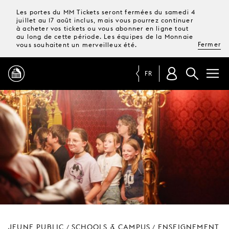
Les portes du MM Tickets seront fermées du samedi 4
juillet au 17 août inclus, mais vous pourrez continuer
à acheter vos tickets ou vous abonner en ligne tout
au long de cette période. Les équipes de la Monnaie
Fermer
vous souhaitent un merveilleux été.
FR
PROGRAMME
MAGAZINE
TICKETS &
ABONNEMENTS
VOTRE
VISITE
JEUNE PUBLIC
SCHOOLS & CAMPUS
ENSEIGNEMENT
/
/