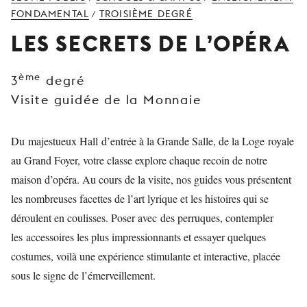
JEUNE
FONDAMENTAL
TROISIÈME DEGRÉ
/
PUBLIC
LES SECRETS DE L’OPÉRA
LA
MONNAIE
ème
3
degré
Visite guidée de la Monnaie
NOUS
SOUTENIR
Du majestueux Hall d’entrée à la Grande Salle, de la Loge royale
au Grand Foyer, votre classe explore chaque recoin de notre
maison d’opéra. Au cours de la visite, nos guides vous présentent
les nombreuses facettes de l’art lyrique et les histoires qui se
déroulent en coulisses. Poser avec des perruques, contempler
les accessoires les plus impressionnants et essayer quelques
costumes, voilà une expérience stimulante et interactive, placée
sous le signe de l’émerveillement.