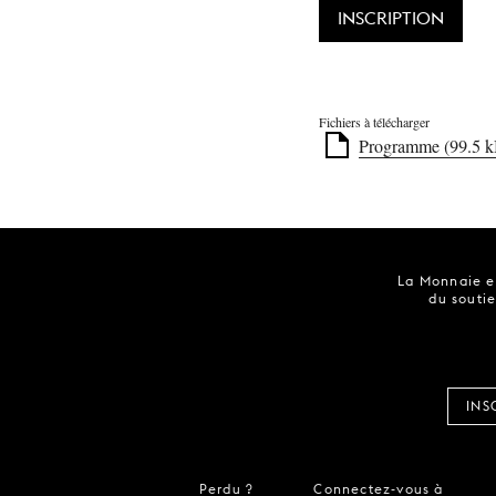
INSCRIPTION
Fichiers à télécharger
Programme (99.5 k
La Monnaie es
du soutie
INS
Perdu ?
Connectez-vous à