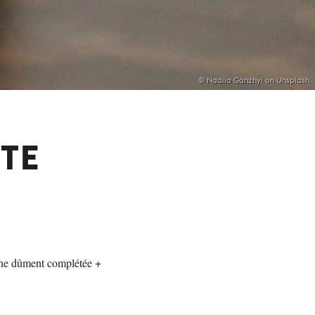
© Nadiia Ganzhyi on Unsplash
STE
igne dûment complétée +