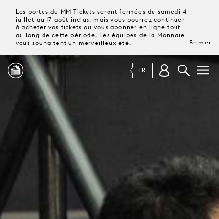
Les portes du MM Tickets seront fermées du samedi 4
juillet au 17 août inclus, mais vous pourrez continuer
à acheter vos tickets ou vous abonner en ligne tout
au long de cette période. Les équipes de la Monnaie
Fermer
vous souhaitent un merveilleux été.
FR
PROGRAMME
MAGAZINE
TICKETS &
ABONNEMENTS
VOTRE
VISITE