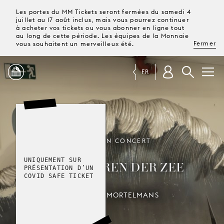
Les portes du MM Tickets seront fermées du samedi 4
juillet au 17 août inclus, mais vous pourrez continuer
à acheter vos tickets ou vous abonner en ligne tout
au long de cette période. Les équipes de la Monnaie
Fermer
vous souhaitent un merveilleux été.
FR
PROGRAMME
MAGAZINE
OPÉRA EN CONCERT
UNIQUEMENT SUR
DE KINDEREN DER ZEE
TICKETS &
PRÉSENTATION D’UN
ABONNEMENTS
COVID SAFE TICKET
LODEWIJK MORTELMANS
VOTRE
VISITE