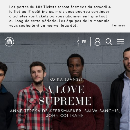
Les portes du MM Tickets seront fermées du samedi 4
juillet au 17 août inclus, mais vous pourrez continuer
à acheter vos tickets ou vous abonner en ligne tout
au long de cette période. Les équipes de la Monnaie
Fermer
vous souhaitent un merveilleux été.
FR
PROGRAMME
MAGAZINE
TROIKA (DANSE)
A LOVE
SUPREME
TICKETS &
ABONNEMENTS
ANNE TERESA DE KEERSMAEKER, SALVA SANCHIS,
JOHN COLTRANE
VOTRE
VISITE