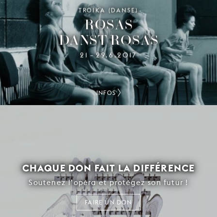
TROIKA (DANSE)
ROSAS
DANST ROSAS
21
29.6.2017
–
INFOS
CHAQUE DON FAIT LA DIFFÉRENCE
Soutenez l’opéra et protégez son futur !
FAIRE UN DON