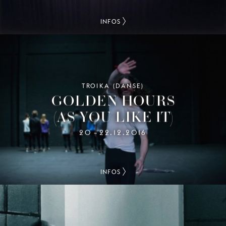
INFOS
TROIKA (DANSE)
GOLDEN HOURS
(AS YOU LIKE IT)
20
22.12.2016
–
INFOS