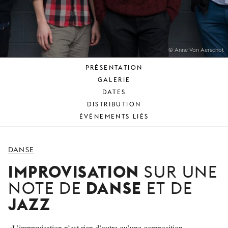
JEUNE
PUBLIC
LA
MONNAIE
© Anne Van Aerschot
PRÉSENTATION
NOUS
GALERIE
SOUTENIR
DATES
DISTRIBUTION
ÉVÉNEMENTS LIÉS
DANSE
IMPROVISATION
SUR UNE
DANSE
NOTE DE
ET DE
JAZZ
«L’improvisation n’est rien d’autre qu’une composition