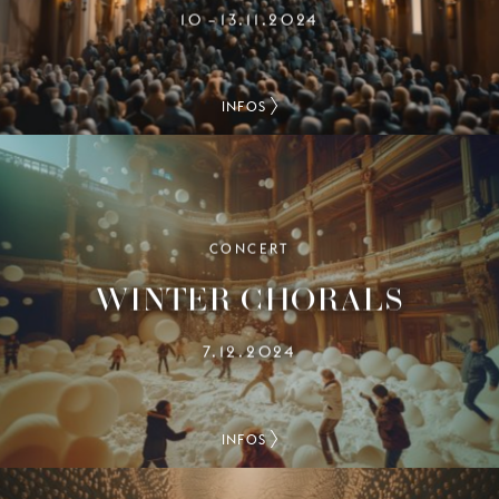
10
13.11.2024
–
INFOS
CONCERT
WINTER CHORALS
7.12.2024
INFOS