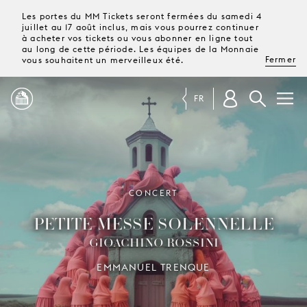
Les portes du MM Tickets seront fermées du samedi 4
juillet au 17 août inclus, mais vous pourrez continuer
à acheter vos tickets ou vous abonner en ligne tout
au long de cette période. Les équipes de la Monnaie
Fermer
vous souhaitent un merveilleux été.
FR
PROGRAMME
MAGAZINE
CONCERT
PETITE MESSE SOLENNELLE
TICKETS &
GIOACHINO ROSSINI
ABONNEMENTS
EMMANUEL TRENQUE
VOTRE
VISITE