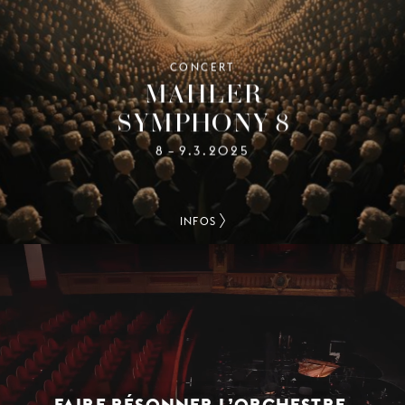
CONCERT
MAHLER
SYMPHONY 8
8
9.3.2025
–
INFOS
FAIRE RÉSONNER L’ORCHESTRE