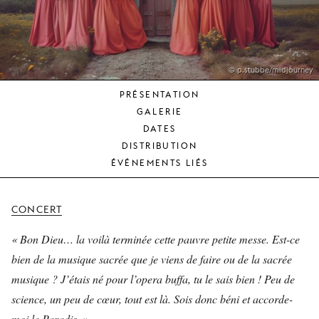
JEUNE
PUBLIC
LA
MONNAIE
© p.stubbe/midjourney
PRÉSENTATION
NOUS
GALERIE
SOUTENIR
DATES
DISTRIBUTION
ÉVÉNEMENTS LIÉS
CONCERT
« Bon Dieu… la voilà terminée cette pauvre petite messe. Est-ce
bien de la musique sacrée que je viens de faire ou de la sacrée
musique ? J’étais né pour l’opera buffa, tu le sais bien ! Peu de
science, un peu de cœur, tout est là. Sois donc béni et accorde-
moi le Paradis. »