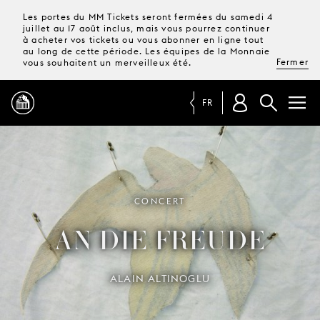
Les portes du MM Tickets seront fermées du samedi 4
juillet au 17 août inclus, mais vous pourrez continuer
à acheter vos tickets ou vous abonner en ligne tout
au long de cette période. Les équipes de la Monnaie
Fermer
vous souhaitent un merveilleux été.
FR
PROGRAMME
MAGAZINE
CONCERT
AN DIE FREUDE
TICKETS &
ABONNEMENTS
ALAIN ALTINOGLU
VOTRE
VISITE