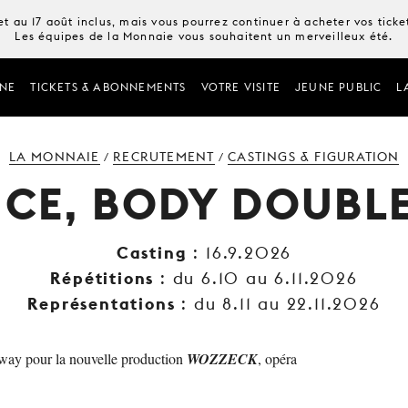
t au 17 août inclus, mais vous pourrez continuer à acheter vos tick
Les équipes de la Monnaie vous souhaitent un merveilleux été.
NE
TICKETS & ABONNEMENTS
VOTRE VISITE
JEUNE PUBLIC
L
LA MONNAIE
RECRUTEMENT
CASTINGS & FIGURATION
/
/
CE, BODY DOUBLE 
Casting
: 16.9.2026
Répétitions
: du 6.10 au 6.11.2026
Représentations
: du 8.11 au 22.11.2026
oway pour la nouvelle production
WOZZECK
, opéra