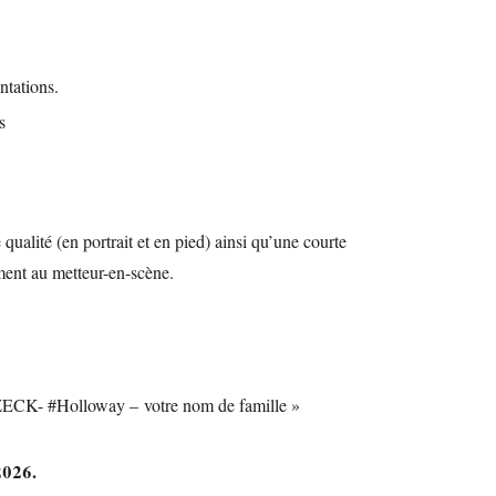
sentations.
s
alité (en portrait et en pied) ainsi qu’une courte
ment au metteur-en-scène.
ECK- #Holloway – votre nom de famille »
2026.