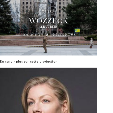
OPÉRA
WOZZECK
ALBAN BERG
8
22.11.2026
PRODUCTION :
–
En savoir plus sur cette production