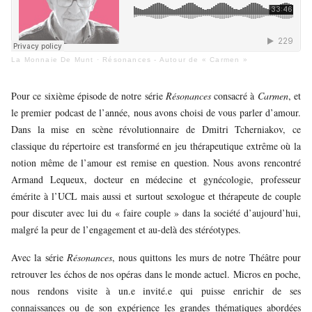
JEUNE
PUBLIC
LA
La Monnaie De Munt
·
Résonances - Autour de « Carmen »
MONNAIE
Pour ce sixième épisode de notre série
Résonances
consacré à
Carmen
, et
NOUS
le premier podcast de l’année, nous avons choisi de vous parler d’amour.
SOUTENIR
Dans la mise en scène révolutionnaire de Dmitri Tcherniakov, ce
classique du répertoire est transformé en jeu thérapeutique extrême où la
notion même de l’amour est remise en question. Nous avons rencontré
Armand Lequeux, docteur en médecine et gynécologie, professeur
émérite à l’UCL mais aussi et surtout sexologue et thérapeute de couple
pour discuter avec lui du « faire couple » dans la société d’aujourd’hui,
malgré la peur de l’engagement et au-delà des stéréotypes.
Avec la série
Résonances
, nous quittons les murs de notre Théâtre pour
retrouver les échos de nos opéras dans le monde actuel. Micros en poche,
nous rendons visite à un.e invité.e qui puisse enrichir de ses
connaissances ou de son expérience les grandes thématiques abordées