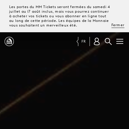
Les portes du MM Tickets seront fermées du samedi 4
juillet au 17 août inclus, mais vous pourrez continuer
à acheter vos tickets ou vous abonner en ligne tout
au long de cette période. Les équipes de la Monnaie
Fermer
vous souhaitent un merveilleux été.
FR
PROGRAMME
MAGAZINE
TICKETS &
ABONNEMENTS
VOTRE
VISITE