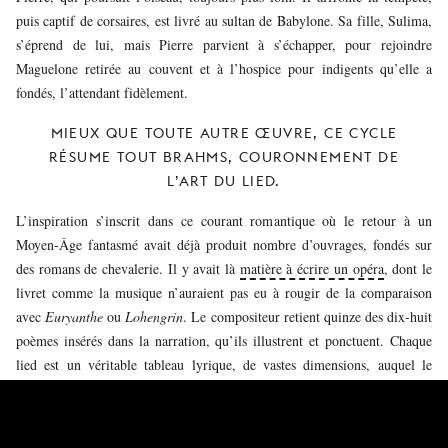
puis captif de corsaires, est livré au sultan de Babylone. Sa fille, Sulima,
s’éprend de lui, mais Pierre parvient à s’échapper, pour rejoindre
Maguelone retirée au couvent et à l’hospice pour indigents qu’elle a
fondés, l’attendant fidèlement.
MIEUX QUE TOUTE AUTRE ŒUVRE, CE CYCLE
RÉSUME TOUT BRAHMS, COURONNEMENT DE
L’ART DU LIED.
L’inspiration s’inscrit dans ce courant romantique où le retour à un
Moyen-Âge fantasmé avait déjà produit nombre d’ouvrages, fondés sur
des romans de chevalerie. Il y avait là
matière à écrire un opéra
, dont le
livret comme la musique n’auraient pas eu à rougir de la comparaison
avec
Euryanthe
ou
Lohengrin
. Le compositeur retient quinze des dix-huit
poèmes insérés dans la narration, qu’ils illustrent et ponctuent. Chaque
lied est un véritable tableau lyrique, de vastes dimensions, auquel le
piano participe fortement.