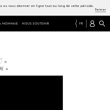
ets ou vous abonner en ligne tout au long de cette période.
Fermer
A MONNAIE
NOUS SOUTENIR
FR
 »
E »