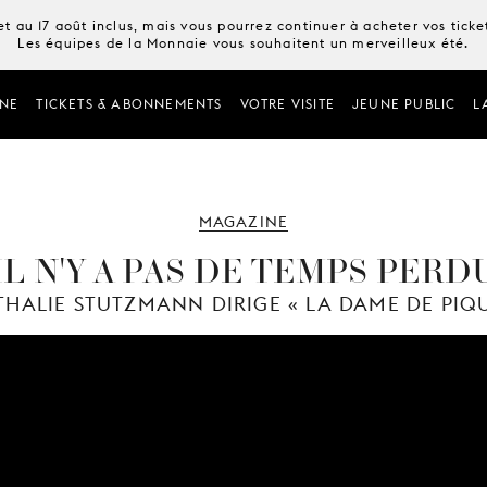
t au 17 août inclus, mais vous pourrez continuer à acheter vos tick
Les équipes de la Monnaie vous souhaitent un merveilleux été.
NE
TICKETS & ABONNEMENTS
VOTRE VISITE
JEUNE PUBLIC
L
MAGAZINE
 IL N'Y A PAS DE TEMPS PERDU
THALIE STUTZMANN DIRIGE « LA DAME DE PIQU