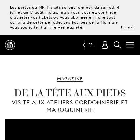
Les portes du MM Tickets seront fermées du samedi 4
juillet au 17 août inclus, mais vous pourrez continuer
à acheter vos tickets ou vous abonner en ligne tout
au long de cette période. Les équipes de la Monnaie
Fermer
vous souhaitent un merveilleux été.
FR
PROGRAMME
MAGAZINE
MAGAZINE
DE LA TÊTE AUX PIEDS
VISITE AUX ATELIERS CORDONNERIE ET
TICKETS &
MAROQUINERIE
ABONNEMENTS
VOTRE
VISITE