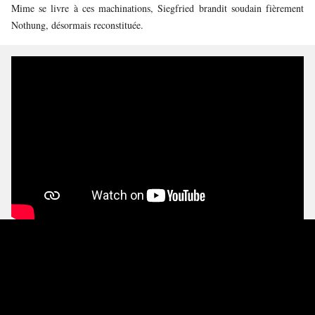
Mime se livre à ces machinations, Siegfried brandit soudain fièrement
Nothung, désormais reconstituée.
Alain Altinoglu
: Il n’est pas du tout étonnant que l’on
retrouve ici le motif de l’enclume de
Das Rheingold
, mais
avec une difficulté supplémentaire : Siegfried et Mime
doivent chanter et frapper l’enclume en rythme, en même
temps, comme ici. Il s’agit parfois de simples noires, mais on
retrouve aussi ce rythme de sicilienne qui, chez Wagner,
dénote l’engagement du corps, très concret au moment de