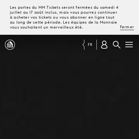
Les portes du MM Tickets seront fermées du samedi 4
juillet au 17 août inclus, mais vous pourrez continuer
à acheter vos tickets ou vous abonner en ligne tout
au long de cette période. Les équipes de la Monnaie
Fermer
vous souhaitent un merveilleux été.
FR
PROGRAMME
MAGAZINE
TICKETS &
ABONNEMENTS
VOTRE
VISITE