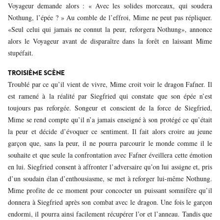
Voyageur demande alors : « Avec les solides morceaux, qui soudera
Nothung, l’épée ? » Au comble de l’effroi, Mime ne peut pas répliquer.
«Seul celui qui jamais ne connut la peur, reforgera Nothung», annonce
alors le Voyageur avant de disparaître dans la forêt en laissant Mime
stupéfait.
TROISIÈME SCÈNE
Troublé par ce qu’il vient de vivre, Mime croit voir le dragon Fafner. Il
est ramené à la réalité par Siegfried qui constate que son épée n’est
toujours pas reforgée. Songeur et conscient de la force de Siegfried,
Mime se rend compte qu’il n’a jamais enseigné à son protégé ce qu’était
la peur et décide d’évoquer ce sentiment. Il fait alors croire au jeune
garçon que, sans la peur, il ne pourra parcourir le monde comme il le
souhaite et que seule la confrontation avec Fafner éveillera cette émotion
en lui. Siegfried consent à affronter l’adversaire qu’on lui assigne et, pris
d’un soudain élan d’enthousiasme, se met à reforger lui-même Nothung.
Mime profite de ce moment pour concocter un puissant somnifère qu’il
donnera à Siegfried après son combat avec le dragon. Une fois le garçon
endormi, il pourra ainsi facilement récupérer l’or et l’anneau. Tandis que