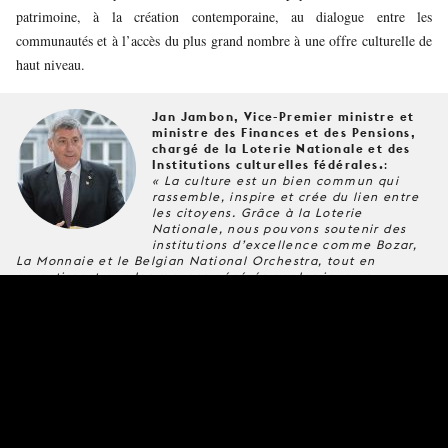
patrimoine, à la création contemporaine, au dialogue entre les
communautés et à l’accès du plus grand nombre à une offre culturelle de
haut niveau.
Jan Jambon, Vice-Premier ministre et
ministre des Finances et des Pensions,
chargé de la Loterie Nationale et des
Institutions culturelles fédérales.
:
« La culture est un bien commun qui
rassemble, inspire et crée du lien entre
les citoyens. Grâce à la Loterie
Nationale, nous pouvons soutenir des
institutions d’excellence comme Bozar,
La Monnaie et le Belgian National Orchestra, tout en
garantissant que les moyens générés par les joueurs
bénéficient directement à la société. Ce partenariat
renforcé démontre que ce modèle peut contribuer
concrètement à rendre la culture plus accessible»
UN PARTENARIAT TOURNÉ VERS LE LONG TERME
Les nouveaux protocoles vont au-delà d’un simple soutien financier. Ils