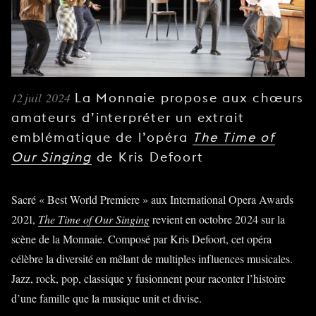
JEUNE
PUBLIC
LA
MONNAIE
12 juil 2024
La Monnaie propose aux chœurs
NOUS
SOUTENIR
amateurs d’interpréter un extrait
emblématique de l’opéra
The Time of
Our Singing
de Kris Defoort
Sacré « Best World Premiere » aux International Opera Awards
2021,
The Time of Our Singing
revient en octobre 2024 sur la
scène de la Monnaie. Composé par Kris Defoort, cet opéra
célèbre la diversité en mêlant de multiples influences musicales.
Jazz, rock, pop, classique y fusionnent pour raconter l’histoire
d’une famille que la musique unit et divise.