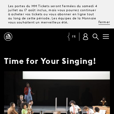
Les portes du MM Tickets seront fermées du samedi 4
juillet au 17 août inclus, mais vous pourrez continuer
à acheter vos tickets ou vous abonner en ligne tout
au long de cette période. Les équipes de la Monnaie
Fermer
vous souhaitent un merveilleux été.
FR
PROGRAMME
Time for Your Singing!
MAGAZINE
TICKETS &
ABONNEMENTS
VOTRE
VISITE