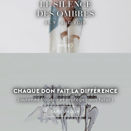
LE SILENCE
DES OMBRES
25.9
6.10.2019
–
INFOS
CHAQUE DON FAIT LA DIFFÉRENCE
Soutenez l’opéra et protégez son futur !
FAIRE UN DON