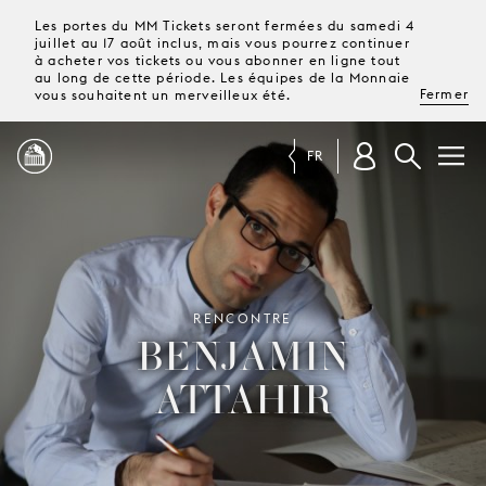
Les portes du MM Tickets seront fermées du samedi 4
juillet au 17 août inclus, mais vous pourrez continuer
à acheter vos tickets ou vous abonner en ligne tout
au long de cette période. Les équipes de la Monnaie
Fermer
vous souhaitent un merveilleux été.
FR
PROGRAMME
MAGAZINE
RENCONTRE
BENJAMIN
TICKETS &
ATTAHIR
ABONNEMENTS
VOTRE
VISITE