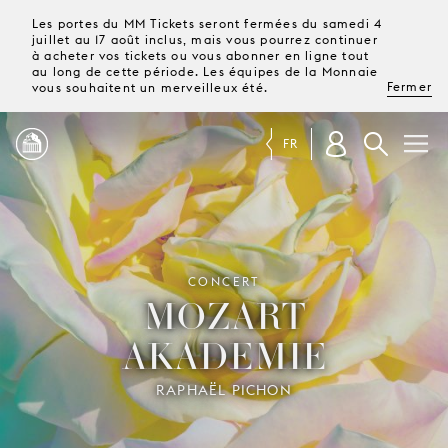
Les portes du MM Tickets seront fermées du samedi 4
juillet au 17 août inclus, mais vous pourrez continuer
à acheter vos tickets ou vous abonner en ligne tout
au long de cette période. Les équipes de la Monnaie
Fermer
vous souhaitent un merveilleux été.
FR
PROGRAMME
MAGAZINE
CONCERT
MOZART
AKADEMIE
TICKETS &
ABONNEMENTS
RAPHAËL PICHON
VOTRE
VISITE