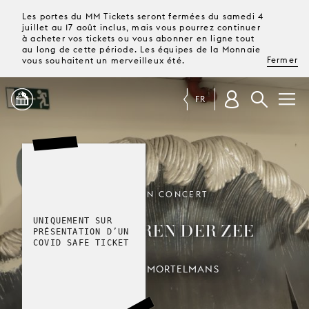
Les portes du MM Tickets seront fermées du samedi 4
juillet au 17 août inclus, mais vous pourrez continuer
à acheter vos tickets ou vous abonner en ligne tout
au long de cette période. Les équipes de la Monnaie
Fermer
vous souhaitent un merveilleux été.
FR
PROGRAMME
MAGAZINE
OPÉRA EN CONCERT
UNIQUEMENT SUR
DE KINDEREN DER ZEE
TICKETS &
PRÉSENTATION D’UN
ABONNEMENTS
COVID SAFE TICKET
LODEWIJK MORTELMANS
VOTRE
VISITE