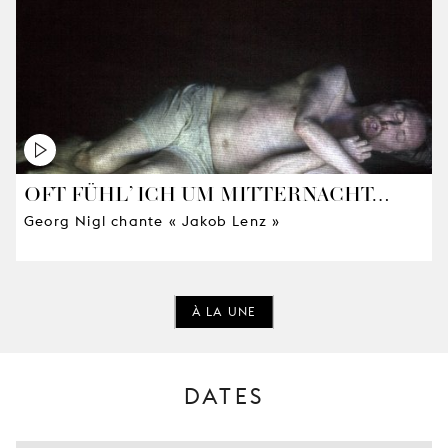
OFT FÜHL’ ICH UM MITTERNACHT…
Georg Nigl chante « Jakob Lenz »
À LA UNE
DATES