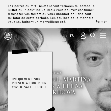
Les portes du MM Tickets seront fermées du samedi 4
juillet au 17 août inclus, mais vous pourrez continuer
à acheter vos tickets ou vous abonner en ligne tout
au long de cette période. Les équipes de la Monnaie
Fermer
vous souhaitent un merveilleux été.
FR
PROGRAMME
MAGAZINE
SONGS
GEORG NIGL, MARTINA
UNIQUEMENT SUR
GEDECK & ELENA
TICKETS &
PRÉSENTATION D’UN
ABONNEMENTS
COVID SAFE TICKET
BASHKIROVA
VOTRE
VISITE