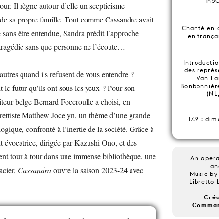
1h50
ur. Il règne autour d’elle un scepticisme
 de sa propre famille. Tout comme Cassandre avait
Chanté en a
 sans être entendue, Sandra prédit l’approche
en frança
e tragédie sans que personne ne l’écoute…
Introductio
des représ
utres quand ils refusent de vous entendre ?
Van La
Bonbonnière
 le futur qu’ils ont sous les yeux ? Pour son
(NL
teur belge Bernard Foccroulle a choisi, en
brettiste Matthew Jocelyn, un thème d’une grande
17.9 : di
logique, confronté à l’inertie de la société. Grâce à
évocatrice, dirigée par Kazushi Ono, et des
ent tour à tour dans une immense bibliothèque, une
An opera
an
acier,
Cassandra
ouvre la saison 2023-24 avec
Music by
Libretto
Créa
Comman