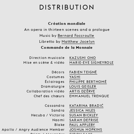
DISTRIBUTION
Création mondiale
An opera in thirteen scenes and a prologue
Music by
Bernard Foccroulle
Libretto by
Matthew Jocelyn
Commande de la Monnaie
Direction musicale
KAZUSHI ONO
Mise en scène & vidéo
MARIE-EVE SIGNEYROLE
Décors
FABIEN TEIGNÉ
Costumes
YASHI
Éclairages
PHILIPPE BERTHOMÉ
Dramaturgie
LOUIS GEISLER
Collaboration vidéo
ARTIS DZĒRVE
Chef des chœurs
EMMANUEL TRENQUE
Cassandra
KATARINA BRADIĆ
Sandra
JESSICA NILES
Hecuba / Victoria
SUSAN BICKLEY
Naomi
SARAH DEFRISE
Blake
PAUL APPLEBY
Apollo / Angry Audience Member
JOSHUA HOPKINS