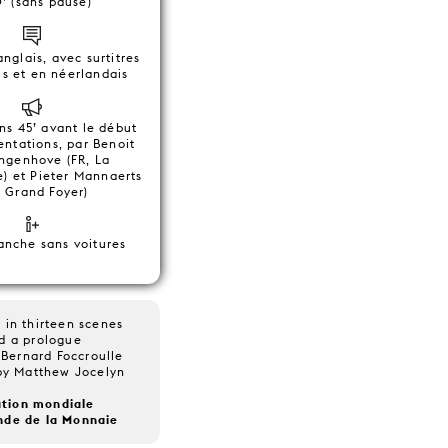
’ (sans pause)
nglais, avec surtitres
is et en néerlandais
ns 45’ avant le début
entations, par Benoit
ngenhove (FR, La
) et Pieter Mannaerts
, Grand Foyer)
manche sans voitures
 in thirteen scenes
d a prologue
 Bernard Foccroulle
 by Matthew Jocelyn
tion mondiale
de de la Monnaie