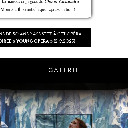
erformances engagées du
Chœur Cassandra
a Monnaie 1h avant chaque représentation !
S DE 30 ANS ? ASSISTEZ À CET OPÉRA
OIRÉE « YOUNG OPERA »
(21.9.2023)
GALERIE