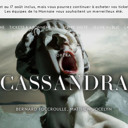
t au 17 août inclus, mais vous pourrez continuer à acheter vos tick
Les équipes de la Monnaie vous souhaitent un merveilleux été.
NE
TICKETS & ABONNEMENTS
VOTRE VISITE
JEUNE PUBLIC
L
OPÉRA
CASSANDR
BERNARD FOCCROULLE, MATTHEW JOCELYN