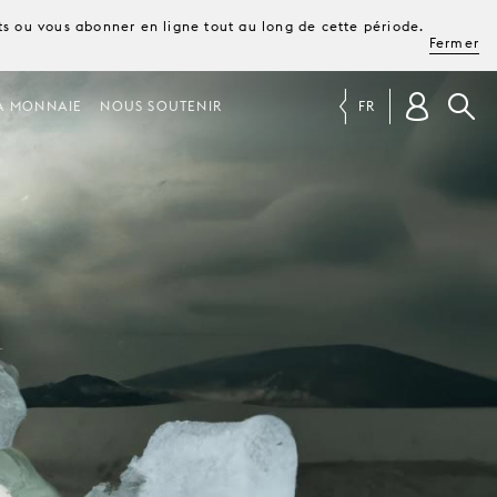
ets ou vous abonner en ligne tout au long de cette période.
Fermer
A MONNAIE
NOUS SOUTENIR
FR
A