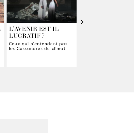
>
E
L'AVENIR EST-IL
VERS DES DÉCO
LUCRATIF ?
D’OPÉRA PLUS
VERTS
Ceux qui n'entendent pas
les Cassandres du climat
L’expérience de «
Cassandra »