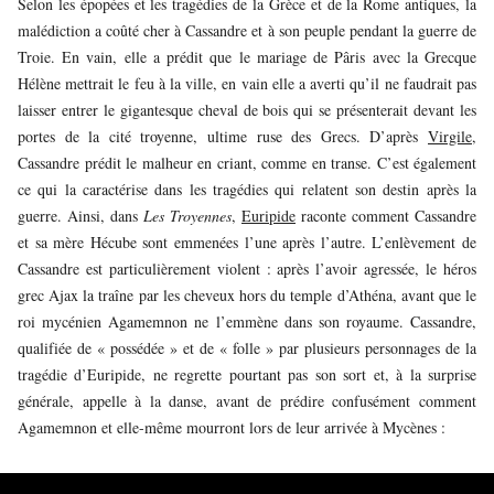
Selon les épopées et les tragédies de la Grèce et de la Rome antiques, la
malédiction a coûté cher à Cassandre et à son peuple pendant la guerre de
Troie. En vain, elle a prédit que le mariage de Pâris avec la Grecque
Hélène mettrait le feu à la ville, en vain elle a averti qu’il ne faudrait pas
laisser entrer le gigantesque cheval de bois qui se présenterait devant les
portes de la cité troyenne, ultime ruse des Grecs. D’après
Virgile
,
Cassandre prédit le malheur en criant, comme en transe. C’est également
ce qui la caractérise dans les tragédies qui relatent son destin après la
guerre. Ainsi, dans
Les Troyennes
,
Euripide
raconte comment Cassandre
et sa mère Hécube sont emmenées l’une après l’autre. L’enlèvement de
Cassandre est particulièrement violent : après l’avoir agressée, le héros
grec Ajax la traîne par les cheveux hors du temple d’Athéna, avant que le
roi mycénien Agamemnon ne l’emmène dans son royaume. Cassandre,
qualifiée de « possédée » et de « folle » par plusieurs personnages de la
tragédie d’Euripide, ne regrette pourtant pas son sort et, à la surprise
générale, appelle à la danse, avant de prédire confusément comment
Agamemnon et elle-même mourront lors de leur arrivée à Mycènes :