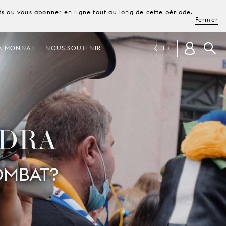
ets ou vous abonner en ligne tout au long de cette période.
Fermer
A MONNAIE
NOUS SOUTENIR
FR
NDRA
COMBAT?