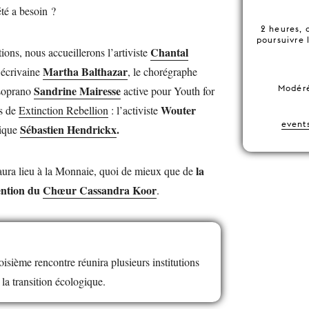
été a besoin ?
2 heures, 
poursuivre 
Chantal
ions, nous accueillerons l’artiviste
Martha Balthazar
 écrivaine
, le chorégraphe
Sandrine Mairesse
Modéré
 soprano
active pour Youth for
Wouter
s de
Extinction Rebellion
: l’activiste
event
Sébastien Hendrickx
.
itique
la
ura lieu à la Monnaie, quoi de mieux que de
ention du
Chœur Cassandra Koor
.
isième rencontre réunira plusieurs institutions
 la transition écologique.