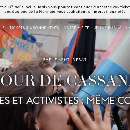
t au 17 août inclus, mais vous pourrez continuer à acheter vos tick
Les équipes de la Monnaie vous souhaitent un merveilleux été.
NE
TICKETS & ABONNEMENTS
VOTRE VISITE
JEUNE PUBLIC
L
ÉVÉNEMENT, DÉBAT
OUR DE CASSA
ES ET ACTIVISTES : MÊME 