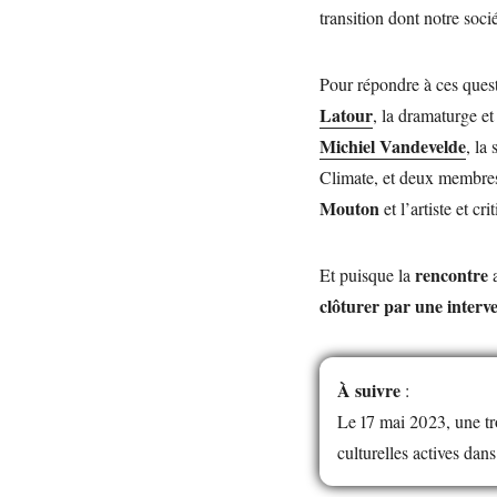
transition dont notre soci
Pour répondre à ces quest
Latour
, la dramaturge et
Michiel Vandevelde
, la
Climate, et deux membre
Mouton
et l’artiste et cr
rencontre
Et puisque la
a
clôturer par une interv
À suivre
:
Le 17 mai 2023, une tro
culturelles actives dans